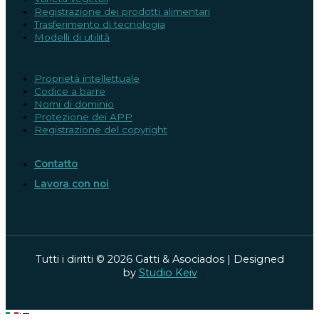
Registrazione dei prodotti alimentari
Trasferimento di tecnologia
Modelli di utilità
Proprietà intellettuale
Codice a barre
Nomi di dominio
Protezione dei APP
Registrazione del copyright
Contatto
Lavora con noi
Tutti i diritti © 2026 Gatti & Asociados | Designed
by
Studio Keiv
IT