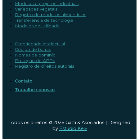
Modelos e projetos industriais
Variedades vegetais
Registro de produtos alimentícios
Transferência de tecnologia
Modelos de utilidade
Propriedade intelectual
Código de barras
Nomes de domínio
Proteção de APPs
Registro de direitos autorais
Contato
Trabalhe conosco
Todos os direitos © 2026 Gatti & Asociados | Designed
by
Estúdio Keiv