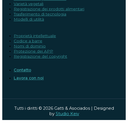
Varietà vegetali
Registrazione dei prodotti alimentari
Trasferimento di tecnologia
Modelli di utilità
Proprietà intellettuale
Codice a barre
Nomi di dominio
Protezione dei APP
Registrazione del copyright
Contatto
Lavora con noi
Tutti i diritti © 2026 Gatti & Asociados | Designed
by
Studio Keiv